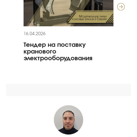
16.04.2026
11.03
Тендер на поставку
Гар
кранового
гид
электрооборудования