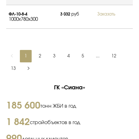
ФЛ-10-8-4
3 032
руб
Заказать
1000x780x300
1
2
3
4
5
...
12
13
ГК «Сиана»
185 600
тонн ЖБИ в год
1 842
стройобъектов в год
990
лояльных клиентов