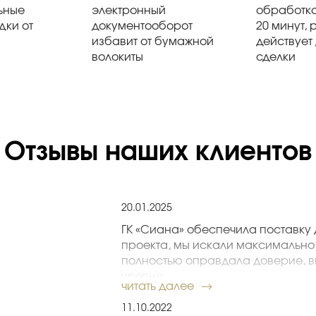
ьные
электронный
обработка
дки от
документооборот
20 минут, 
избавит от бумажной
действует
волокиты
сделки
Отзывы наших клиентов
20.01.2025
ГК «Сиана» обеспечила поставку 
проекта, мы искали максимально
полностью оправдала доверие, в
уровне.
читать далее
Воронцов А. Е., директор по строите
11.10.2022