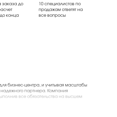
 заказа до
10 специалистов по
расчет
продажам ответят на
 до конца
все вопросы
для бизнес-центра, и учитывая масштабы
 надежного партнера. Компания
ыполнив все обязательства на высшем
льству ООО «Вертикаль Строй Сервис»