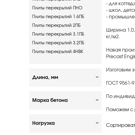
- для котте
Плиты перекрытий ПНО
- школ, дет
- промышлен
Плиты перекрытий 1.6ПБ
Плиты перекрытий 2ПБ
Ширина 1.0,
Плиты перекрытий 3.1ПБ
кг/м2.
Плиты перекрытий 3.2ПБ
Новая прои
Плиты перекрытий 4НВК
Precast Engi
Изготовим за
Длина, мм
ГОСТ 9561-
По индивид
Марка бетона
Поможем с р
Нагрузка
Сортироват