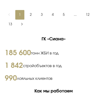
1
2
3
4
5
...
12
13
ГК «Сиана»
185 600
тонн ЖБИ в год
1 842
стройобъектов в год
990
лояльных клиентов
Как мы работаем