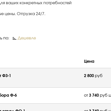
ля ваших конкретных потребностей
 цены. Отгрузка 24/7.
ь по:
Дешевле
Цена
 ФЗ-1
2 800
руб
бора Ф-6
от
3 740
руб ш