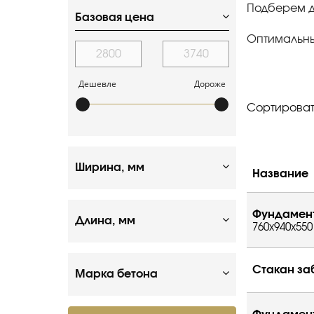
Подберем д
Базовая цена
Оптимальные
Дешевле
Дороже
Сортироват
Ширина, мм
Название
Фундамент
Длина, мм
760x940x550
Стакан за
Марка бетона