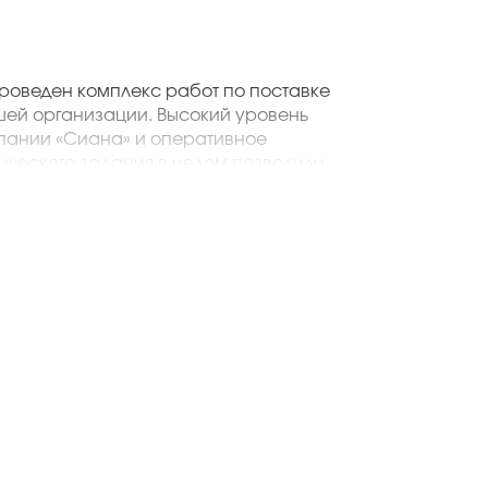
льству ООО «Вертикаль Строй Сервис»
проведен комплекс работ по поставке
шей организации. Высокий уровень
пании «Сиана» и оперативное
ического задания в целом позволили
вии с разработанным графиком и
дование финансовых ресурсов.
й раз осуществляет поставку
я отметить слаженную работу
которые обеспечили своевременную
ответствии с техническим заданием.