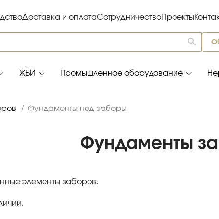
дство
Доставка и оплата
Сотрудничество
Проекты
Конта
О
ЖБИ
Промышленное оборудование
Не
оров
/
Фундаменты под заборы
Фундаменты з
нные элементы заборов.
личии.