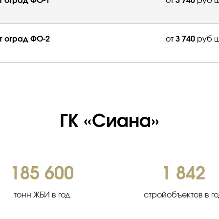
 оград ФО-1
от
3 740
руб ш
 оград ФО-2
от
3 740
руб ш
ГК «Сиана»
185 600
1 842
тонн ЖБИ в год
стройобъектов в г