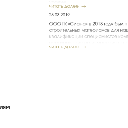
уровне.
читать далее
Воронцов А. Е., директор по строите
25.03.2019
ООО ГК «Сиана» в 2018 году был 
строительных материалов для на
квалификации специалистов ком
реагирование на изменения техн
читать далее
осуществить работы в соответст
обеспечить рациональное расхо
Компания «Сиана» уже не в первы
строительных материалов. Хочетс
специалистов ООО ГК «Сиана», 
поставку материалов в полном со
Коллектив АО «МСУ-1»
иям