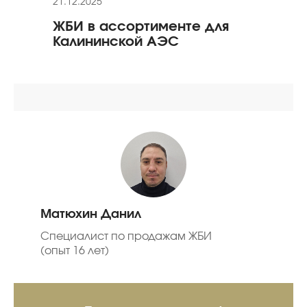
21.12.2025
17.12
ЖБИ в ассортименте для
Про
Калининской АЭС
объ
Матюхин Данил
Специалист по продажам ЖБИ
(опыт 16 лет)