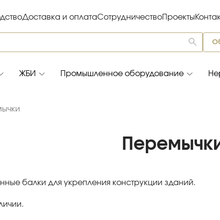
дство
Доставка и оплата
Сотрудничество
Проекты
Конта
О
ЖБИ
Промышленное оборудование
Не
мычки
Перемычк
нные балки для укрепления конструкции зданий.
личии.