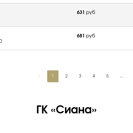
631
руб
681
руб
0
1
2
3
4
5
...
ГК «Сиана»