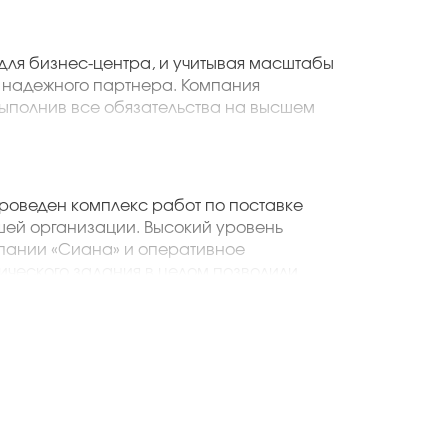
для бизнес-центра, и учитывая масштабы
 надежного партнера. Компания
ыполнив все обязательства на высшем
льству ООО «Вертикаль Строй Сервис»
проведен комплекс работ по поставке
шей организации. Высокий уровень
пании «Сиана» и оперативное
ического задания в целом позволили
вии с разработанным графиком и
дование финансовых ресурсов.
й раз осуществляет поставку
я отметить слаженную работу
которые обеспечили своевременную
ответствии с техническим заданием.