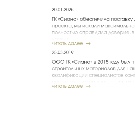
20.01.2025
ГК «Сиана» обеспечила поставку 
проекта, мы искали максимально
полностью оправдала доверие, в
уровне.
читать далее
Воронцов А. Е., директор по строите
25.03.2019
ООО ГК «Сиана» в 2018 году был 
строительных материалов для на
квалификации специалистов ком
реагирование на изменения техн
читать далее
осуществить работы в соответст
обеспечить рациональное расхо
Компания «Сиана» уже не в первы
строительных материалов. Хочетс
специалистов ООО ГК «Сиана», 
поставку материалов в полном со
Коллектив АО «МСУ-1»