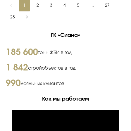
1
2
3
4
5
...
27
28
ГК «Сиана»
185 600
тонн ЖБИ в год
1 842
стройобъектов в год
990
лояльных клиентов
Как мы работаем